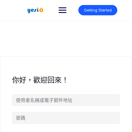
Skip
to
Getting Started
content
你好，歡迎回來！