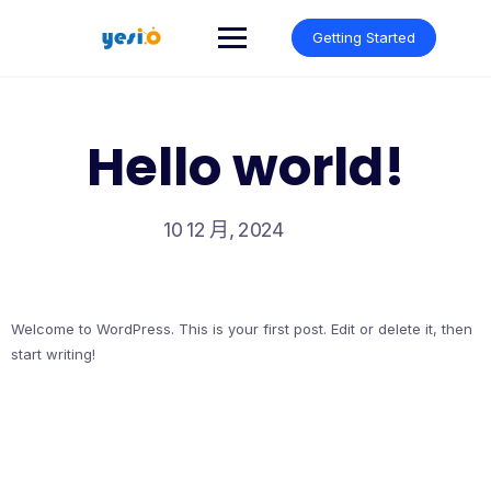
Skip
to
Getting Started
content
Hello world!
10 12 月, 2024
Welcome to WordPress. This is your first post. Edit or delete it, then
start writing!